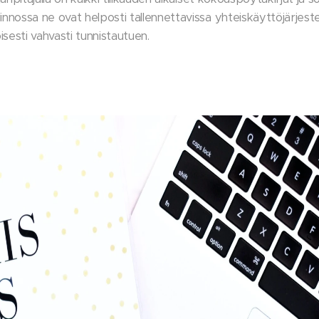
innossa ne ovat helposti tallennettavissa yhteiskäyttöjärjest
öisesti vahvasti tunnistautuen.