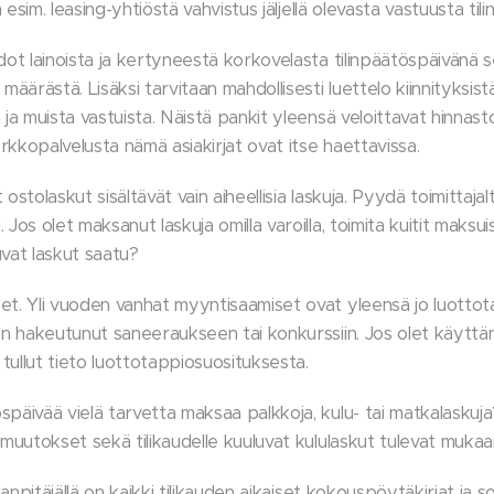
on esim. leasing-yhtiöstä vahvistus jäljellä olevasta vastuusta ti
edot lainoista ja kertyneestä korkovelasta tilinpäätöspäivänä
ärästä. Lisäksi tarvitaan mahdollisesti luettelo kiinnityksist
 ja muista vastuista. Näistä pankit yleensä veloittavat hinnast
rkkopalvelusta nämä asiakirjat ovat itse haettavissa.
ostolaskut sisältävät vain aiheellisia laskuja. Pyydä toimittajal
Jos olet maksanut laskuja omilla varoilla, toimita kuitit maksui
luvat laskut saatu?
et. Yli vuoden vanhat myyntisaamiset ovat yleensä jo luottot
nen hakeutunut saneeraukseen tai konkurssiin. Jos olet käyttä
i tullut tieto luottotappiosuosituksesta.
späivää vielä tarvetta maksaa palkkoja, kulu- tai matkalaskuja
omuutokset sekä tilikaudelle kuuluvat kululaskut tulevat mukaa
rjanpitäjällä on kaikki tilikauden aikaiset kokouspöytäkirjat ja 