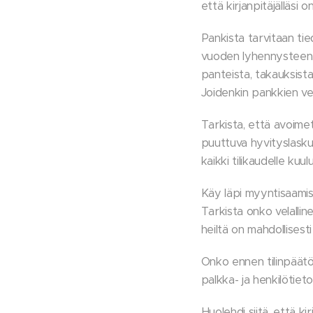
että kirjanpitäjälläsi 
Pankista tarvitaan ti
vuoden lyhennysteen mä
panteista, takauksista
Joidenkin pankkien ve
Tarkista, että avoimet 
puuttuva hyvityslasku. 
kaikki tilikaudelle kuu
Käy läpi myyntisaamis
Tarkista onko velalli
heiltä on mahdollisest
Onko ennen tilinpäätö
palkka- ja henkilötiet
Huolehdi siitä, että ki