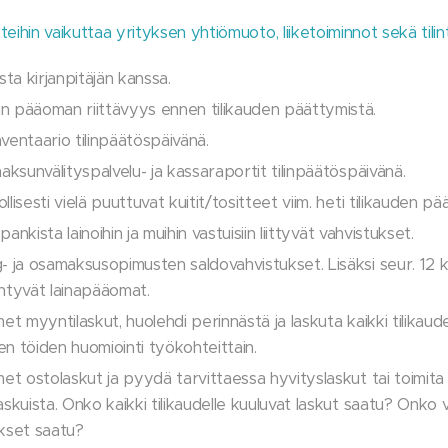
eihin
vaikuttaa yrityksen yhtiömuoto, liiketoiminnot sekä tilin
sta kirjanpitäjän kanssa.
 pääoman riittävyys ennen tilikauden päättymistä.
ventaario tilinpäätöspäivänä.
aksunvälityspalvelu- ja kassaraportit tilinpäätöspäivänä.
lisesti vielä puuttuvat kuitit/tositteet viim. heti tilikauden pä
 pankista lainoihin ja muihin vastuisiin liittyvät vahvistukset.
- ja osamaksusopimusten saldovahvistukset. Lisäksi seur. 12 k
ntyvät lainapääomat.
et myyntilaskut, huolehdi perinnästä ja laskuta kaikki tilikaud
n töiden huomiointi työkohteittain.
et ostolaskut ja pyydä tarvittaessa hyvityslaskut tai toimita 
skuista. Onko kaikki tilikaudelle kuuluvat laskut saatu? Onko v
kset saatu?