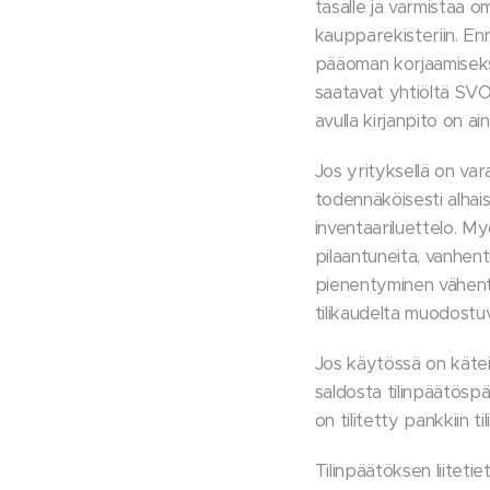
tasalle ja varmistaa 
kaupparekisteriin. En
pääoman korjaamiseksi,
saatavat yhtiöltä SVO
avulla kirjanpito on ai
Jos yrityksellä on var
todennäköisesti alhais
inventaariluettelo. My
pilaantuneita, vanhen
pienentyminen vähentää
tilikaudelta muodostuv
Jos käytössä on käteis
saldosta tilinpäätöspä
on tilitetty pankkiin 
Tilinpäätöksen liitetie