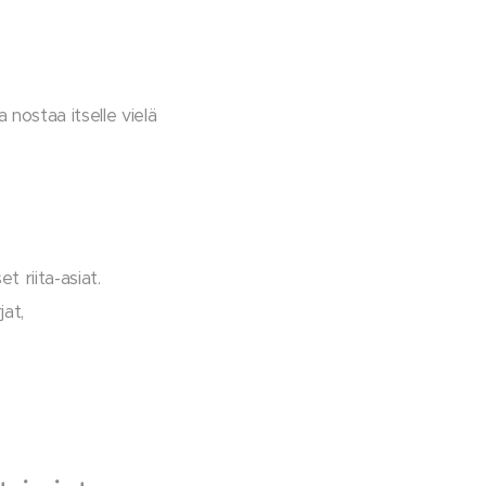
 nostaa itselle vielä
t riita-asiat.
at,