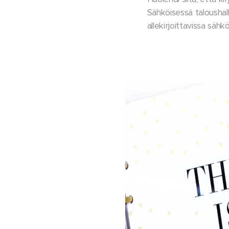
Sähköisessä taloushall
allekirjoittavissa sähk