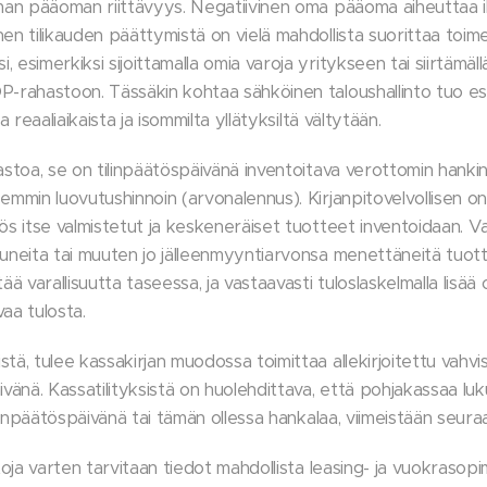
oman pääoman riittävyys. Negatiivinen oma pääoma aiheuttaa i
nen tilikauden päättymistä on vielä mahdollista suorittaa toi
 esimerkiksi sijoittamalla omia varoja yritykseen tai siirtämäl
P-rahastoon. Tässäkin kohtaa sähköinen taloushallinto tuo esii
na reaaliaikaista ja isommilta yllätyksiltä vältytään.
astoa, se on tilinpäätöspäivänä inventoitava verottomin hankin
emmin luovutushinnoin (arvonalennus). Kirjanpitovelvollisen on 
ös itse valmistetut ja keskeneräiset tuotteet inventoidaan. Va
tuneita tai muuten jo jälleenmyyntiarvonsa menettäneitä tuot
 varallisuutta taseessa, ja vastaavasti tuloslaskelmalla lisää 
aa tulosta.
tä, tulee kassakirjan muodossa toimittaa allekirjoitettu vahv
ivänä. Kassatilityksistä on huolehdittava, että pohjakassaa l
tilinpäätöspäivänä tai tämän ollessa hankalaa, viimeistään seur
toja varten tarvitaan tiedot mahdollista leasing- ja vuokrasopim