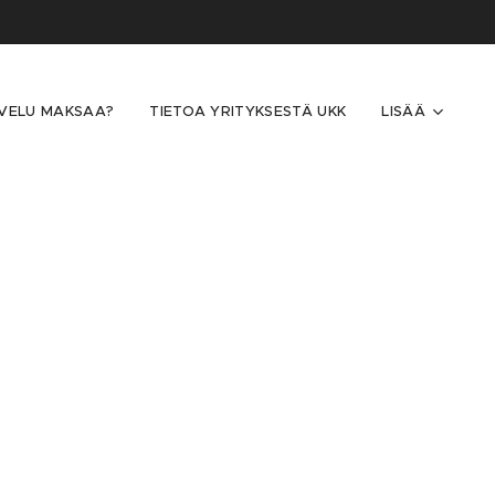
LVELU MAKSAA?
TIETOA YRITYKSESTÄ UKK
LISÄÄ