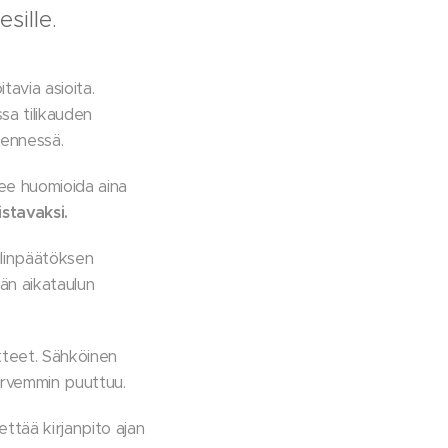
sille.
tavia asioita.
sa tilikauden
 mennessä.
ulee huomioida aina
istava
ksi.
tilinpäätöksen
än aikataulun
itteet. Sähköinen
 harvemmin puuttuu.
ettää kirjanpito ajan