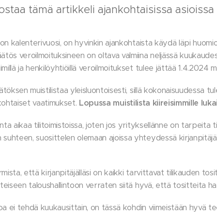
staa tämä artikkeli ajankohtaisissa asioissa e
 on kalenterivuosi, on hyvinkin ajankohtaista käydä läpi huomioi
äätös veroilmoituksineen on oltava valmiina neljässä kuukaudes
millä ja henkilöyhtiöillä veroilmoitukset tulee jättää 1.4.2024
äätöksen muistilistaa yleisluontoisesti, sillä kokonaisuudessa t
kohtaiset vaatimukset.
Lopussa
muistilista
kiireisimmille
luka
ta aikaa tilitoimistoissa, joten jos yrityksellänne on tarpeita 
 suhteen, suosittelen olemaan ajoissa yhteydessä kirjanpitäjä
ista, että kirjanpitäjälläsi on kaikki tarvittavat tilikauden tos
nteiseen taloushallintoon verraten siitä hyvä, että tositteita
itoa ei tehdä kuukausittain, on tässä kohdin viimeistään hyvä te