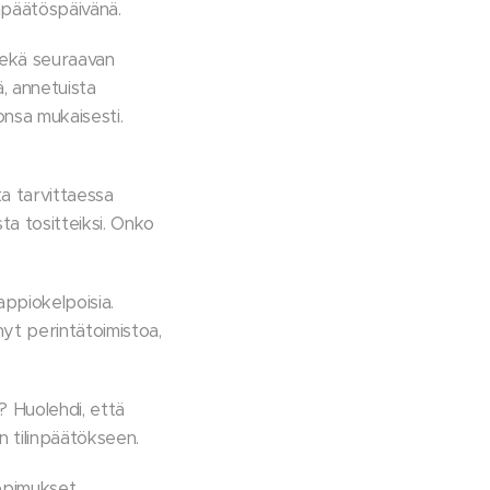
linpäätöspäivänä.
 sekä seuraavan
ä, annetuista
onsa mukaisesti.
ta tarvittaessa
sta tositteiksi. Onko
appiokelpoisia.
nyt perintätoimistoa,
? Huolehdi, että
n tilinpäätökseen.
sopimukset.