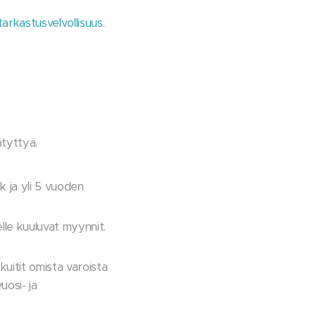
tarkastusvelvollisuus.
ätyttyä.
k ja yli 5 vuoden
elle kuuluvat myynnit.
kuitit omista varoista
uosi- ja