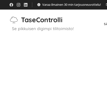
Varaa ilmainen 30 min tarjousneuvottelu!
TaseControlli
S
Se pikkuisen digimpi tilitoimisto!