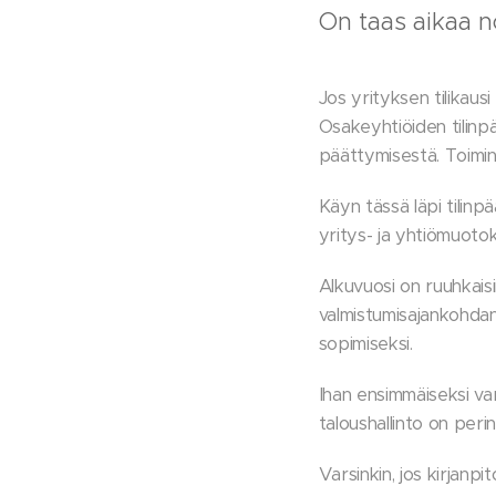
On taas aikaa no
Jos yrityksen tilikausi
Osakeyhtiöiden tilinp
päättymisestä. Toimini
Käyn tässä läpi tilinp
yritys- ja yhtiömuoto
Alkuvuosi on ruuhkaisin
valmistumisajankohdan
sopimiseksi.
Ihan ensimmäiseksi varm
taloushallinto on peri
Varsinkin, jos kirjanp