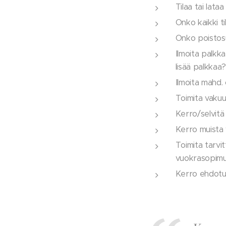
Tilaa tai lataa
Onko kaikki ti
Onko poistosu
Ilmoita palkka
lisää palkkaa?
Ilmoita mahd.
Toimita vakuu
Kerro/selvitä 
Kerro muista v
Toimita tarvi
vuokrasopimuk
Kerro ehdotu