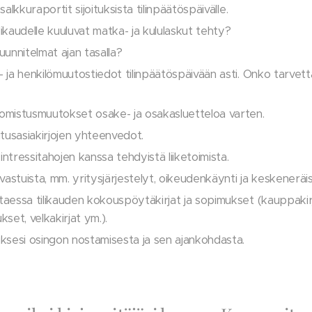
 salkkuraportit sijoituksista tilinpäätöspäivälle.
likaudelle kuuluvat matka- ja kululaskut tehty?
unnitelmat ajan tasalla?
- ja henkilömuutostiedot tilinpäätöspäivään asti. Onko tarvetta
 omistusmuutokset osake- ja osakasluetteloa varten.
tusasiakirjojen yhteenvedot.
intressitahojen kanssa tehdyistä liiketoimista.
astuista, mm. yritysjärjestelyt, oikeudenkäynti ja keskeneräise
ttaessa tilikauden kokouspöytäkirjat ja sopimukset (kauppakirj
set, velkakirjat ym.).
ksesi osingon nostamisesta ja sen ajankohdasta.