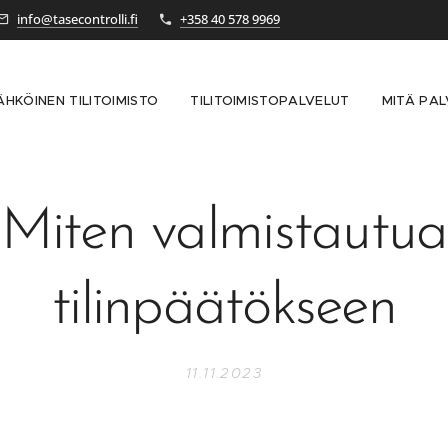
info@tasecontrolli.fi
+358 40 578 9969
ÄHKÖINEN TILITOIMISTO
TILITOIMISTOPALVELUT
MITÄ PA
Miten valmistautua
tilinpäätökseen
11.11.2023