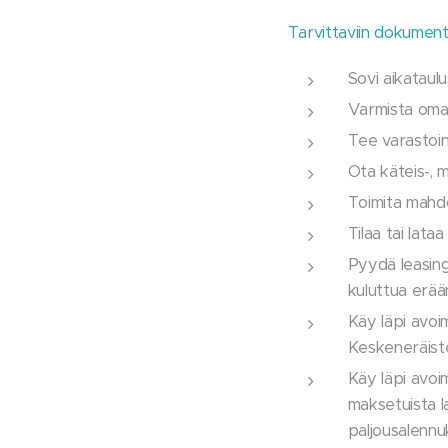
Tarvittaviin
dokumentt
Sovi aikataulu
Varmista oman
Tee varastoin
Ota käteis-, m
Toimita mahdol
Tilaa tai lataa
Pyydä leasing
kuluttua erää
Käy läpi avoim
Keskeneräiste
Käy läpi avoim
maksetuista la
paljousalennu