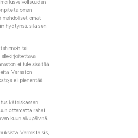
lmoitusvelvollisuuden
menpiteitä oman
lä mahdolliset omat
n hyötynsä, sillä sen
tahinnoin tai
allekirjoitettava
raston ei tule sisältää
teita. Varaston
ostoja eli pienentää
istus käteiskassan
ukuun ottamatta rahat
aavan kuun alkupäivinä.
uksista. Varmista siis,