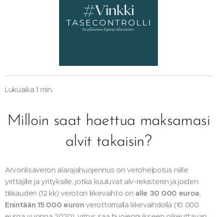
Lukuaika 1 min.
Milloin saat haettua maksamasi
alvit takaisin?
Arvonlisäveron alarajahuojennus on verohelpotus niille
yrittäjille ja yrityksille, jotka kuuluvat alv-rekisteriin ja joiden
tilikauden (12 kk) veroton liikevaihto on
alle
30
000
euroa.
Enintään
15
000
euron
verottomalla liikevaihdolla (10 000
euroa vuonna 2020), yritys saa huojennukseen oikeuttavan