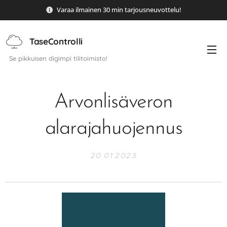
Varaa ilmainen 30 min tarjousneuvottelu!
TaseControlli
Se pikkuisen digimpi tilitoimisto!
Arvonlisäveron
alarajahuojennus
20.01.2023