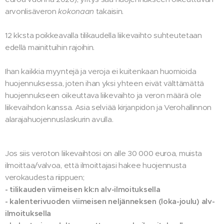
arvonlisäveron
kokonaan
takaisin.
12 kk:sta poikkeavalla tilikaudella liikevaihto suhteutetaan
edellä mainittuihin rajoihin.
Ihan kaikkia myyntejä ja veroja ei kuitenkaan huomioida
huojennuksessa, joten ihan yksi yhteen eivät välttämättä
huojennukseen oikeuttava liikevaihto ja veron määrä ole
liikevaihdon kanssa. Asia selviää kirjanpidon ja Verohallinnon
alarajahuojennuslaskurin avulla.
Jos siis veroton liikevaihtosi on alle 30 000 euroa, muista
ilmoittaa/valvoa, että ilmoittajasi hakee huojennusta
verokaudesta riippuen;
- tilikauden viimeisen kk:n alv-ilmoituksella
- kalenterivuoden viimeisen neljänneksen (loka-joulu) alv-
ilmoituksella