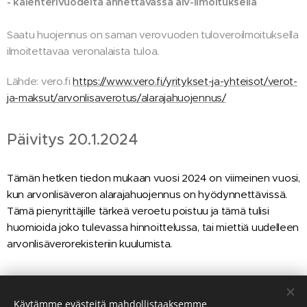
- kalenterivuodelta annettavassa alv-ilmoituksella
Saatu huojennus on saman verovuoden tuloveroilmoituksella
ilmoitettavaa veronalaista tuloa.
Lähde: vero.fi
https://www.vero.fi/yritykset-ja-yhteisot/verot-
ja-maksut/arvonlisaverotus/alarajahuojennus/
Päivitys 20.1.2024
Tämän hetken tiedon mukaan vuosi 2024 on viimeinen vuosi,
kun arvonlisäveron alarajahuojennus on hyödynnettävissä.
Tämä pienyrittäjille tärkeä veroetu poistuu ja tämä tulisi
huomioida joko tulevassa hinnoittelussa, tai miettiä uudelleen
arvonlisäverorekisteriin kuulumista.
Share
Käytämme evästeitä mahdollistaaksemme