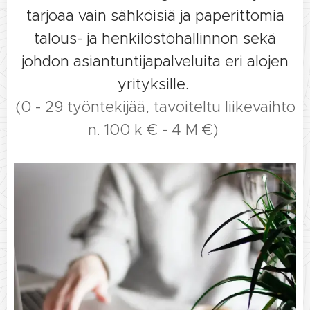
tarjoaa vain sähköisiä ja paperittomia
talous- ja henkilöstöhallinnon sekä
johdon asiantuntijapalveluita eri alojen
yrityksille.
(0 - 29 työntekijää, tavoiteltu liikevaihto
n. 100 k € - 4 M €)