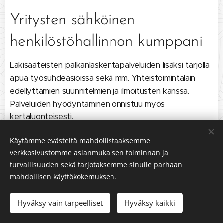
Yritysten sähköinen
henkilöstöhallinnon kumppani
Lakisääteisten palkanlaskentapalveluiden lisäksi tarjolla
apua työsuhdeasioissa sekä mm. Yhteistoimintalain
edellyttämien suunnitelmien ja ilmoitusten kanssa.
Palveluiden hyödyntäminen onnistuu myös
kertaluonteisesti.
Käytämme evästeitä mahdollistaaksemme
verkkosivustomme asianmukaisen toiminnan ja
turvallisuuden sekä tarjotaksemme sinulle parhaan
mahdollisen käyttökokemuksen.
Hyväksy vain tarpeelliset
Hyväksy kaikki