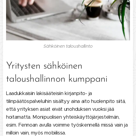
Sähköinen taloushallinto
Yritysten sähköinen
taloushallinnon kumppani
Laadukkaisiin lakisääteisiin kirjanpito- ja
tilinpäätöspalveluihin sisältyy aina aito huolenpito siitä,
että yrityksen asiat eivät unohduksen vuoksi jää
hoitamatta. Monipuolisen yhteiskäyttöjärjestelmän,
esim. Fennoan avulla voimme työskennellä missä vain ja
milloin vain, myös mobiilissa.