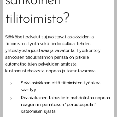
sähköinen
tilitoimisto?
Sähköiset palvelut sujuvoittavat asiakkaiden ja
tilitoimiston työtä sekä tiedonkulkua, tehden
yhteistyöstä joustavaa ja vaivatonta. Työskentely
sähköisen taloushallinnon parissa on pitkälle
automatisoitujen palveluiden ansiosta
kustannustehokasta, nopeaa ja toimintavarmaa.
Sekä asiakkaan että tilitoimiston työaikaa
säästyy
Reaaliaikainen taloustieto mahdollistaa nopean
reagoinnin
perinteisen "peruutuspeiliin"
katsomisen sijasta