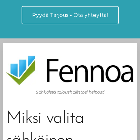
Pyydä Tarjous - Ota yhteyttä!
Sähköistä taloushallintosi helposti
Miksi valita