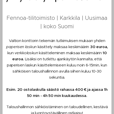
Fennoa-tilitoimisto | Karkkila | Uusimaa
| koko Suomi
Valtion konttorin tekemän tutkimuksen mukaan yhden
paperisen
laskun
käsittely maksaa keskimäärin
30
euroa,
kun
verkkolaskun
käsitteleminen maksaa keskimäärin
10
euroa.
Lisäksi
on tutkittu ajankäytön kannalta, että
paperisen laskun käsittelemiseen kuluu noin 6-15min, kun
sähköisen taloushallinnon avulla siihen kuluu 10-30
sekuntia.
Esim. 20 ostolaskulla säästö rahassa 400 € ja ajassa 1h
50 min - 4h 50 min kuukaudessa.
Taloushallinnon sähköistäminen on taloudellinen, kestävä
ja luontoystävällinen ratkaisu!