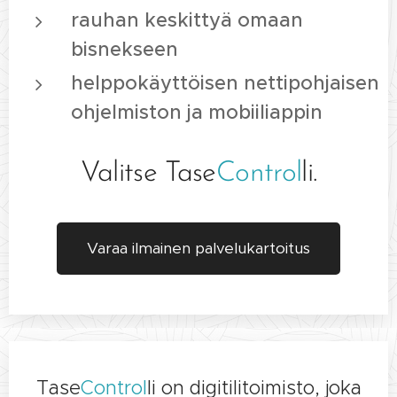
rauhan
keskittyä
omaan
bisnekseen
helppokäyttöisen
nettipohjaisen
ohjelmiston
ja
mobiiliappin
Valitse Tase
Control
li.
Varaa ilmainen palvelukartoitus
Tase
Control
li on digitilitoimisto, joka