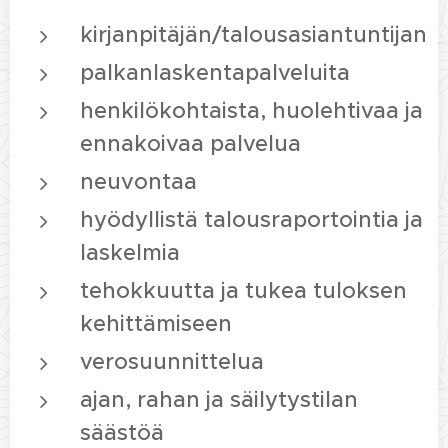
kirjanpitäjän/talousasiantuntijan
palkanlaskentapalveluita
henkilökohtaista,
huolehtivaa
ja
ennakoivaa
palvelua
neuvontaa
hyödyllistä
talous
raportointia ja
laskelmia
tehokkuutta
ja
tukea
tuloksen
kehittämiseen
verosuunnittelua
ajan, rahan ja säilytystilan
säästöä