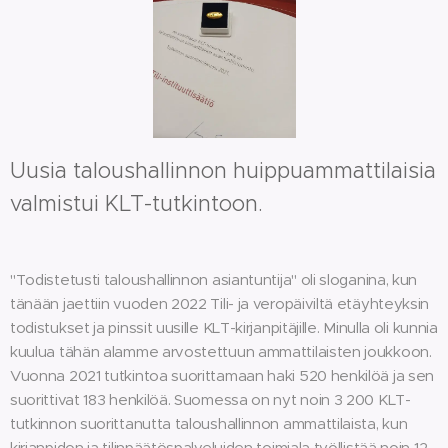
Uusia taloushallinnon huippuammattilaisia
valmistui KLT-tutkintoon.
"Todistetusti taloushallinnon asiantuntija" oli sloganina, kun
tänään jaettiin vuoden 2022 Tili- ja veropäiviltä etäyhteyksin
todistukset ja pinssit uusille KLT-kirjanpitäjille. Minulla oli kunnia
kuulua tähän alamme arvostettuun ammattilaisten joukkoon.
Vuonna 2021 tutkintoa suorittamaan haki 520 henkilöä ja sen
suorittivat 183 henkilöä. Suomessa on nyt noin 3 200 KLT-
tutkinnon suorittanutta taloushallinnon ammattilaista, kun
kirjanpidon ja tilinpäätöspalveluiden toimiala työllistää noin 12