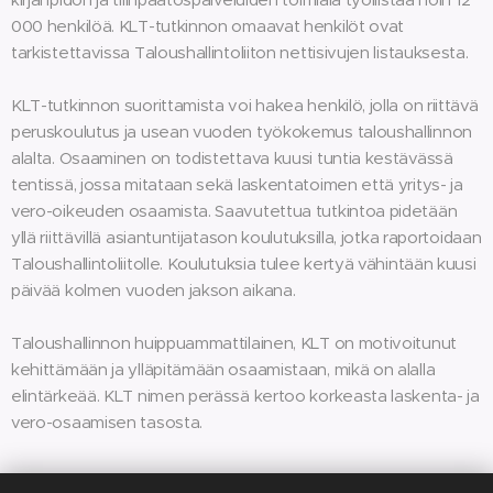
000 henkilöä. KLT-tutkinnon omaavat henkilöt ovat
tarkistettavissa Taloushallintoliiton nettisivujen listauksesta.
KLT-tutkinnon suorittamista voi hakea henkilö, jolla on riittävä
peruskoulutus ja usean vuoden työkokemus taloushallinnon
alalta. Osaaminen on todistettava kuusi tuntia kestävässä
tentissä, jossa mitataan sekä laskentatoimen että yritys- ja
vero-oikeuden osaamista. Saavutettua tutkintoa pidetään
yllä riittävillä asiantuntijatason koulutuksilla, jotka raportoidaan
Taloushallintoliitolle. Koulutuksia tulee kertyä vähintään kuusi
päivää kolmen vuoden jakson aikana.
Taloushallinnon huippuammattilainen, KLT on motivoitunut
kehittämään ja ylläpitämään osaamistaan, mikä on alalla
elintärkeää. KLT nimen perässä kertoo korkeasta laskenta- ja
vero-osaamisen tasosta.