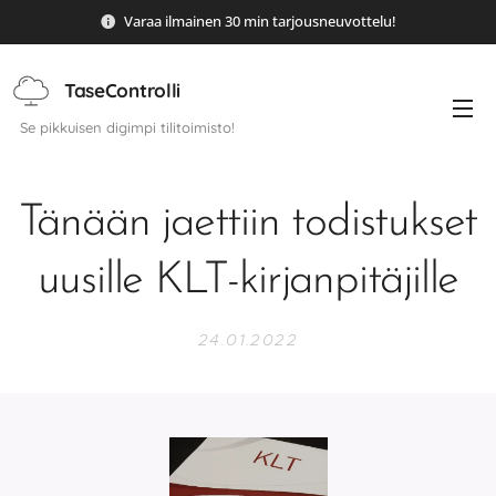
Varaa ilmainen 30 min tarjousneuvottelu!
TaseControlli
Se pikkuisen digimpi tilitoimisto!
Tänään jaettiin todistukset
uusille KLT-kirjanpitäjille
24.01.2022